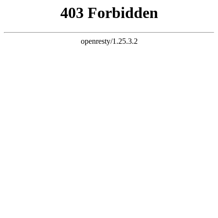
天生赢家一触即发凯发
浙江众怡环保节能科技有限公司-敬请惠临，欢迎询问
设为主页
|
加入收藏
|
联系方式
网站主页
公司介绍
产品展示
颜色选择
荣誉证书
新闻资讯
招聘求职
联系方式
点击直拨热线电话
13222229125
网站主页