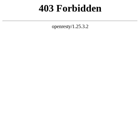
天生赢家一触即发凯发
浙江众怡环保节能科技有限公司-敬请惠临，欢迎询问
设为主页
|
加入收藏
|
联系方式
网站主页
公司介绍
产品展示
颜色选择
荣誉证书
新闻资讯
招聘求职
联系方式
点击直拨热线电话
13222229125
网站主页