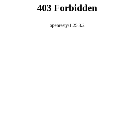
天生赢家一触即发凯发
浙江众怡环保节能科技有限公司-敬请惠临，欢迎询问
设为主页
|
加入收藏
|
联系方式
网站主页
公司介绍
产品展示
颜色选择
荣誉证书
新闻资讯
招聘求职
联系方式
点击直拨热线电话
13222229125
网站主页