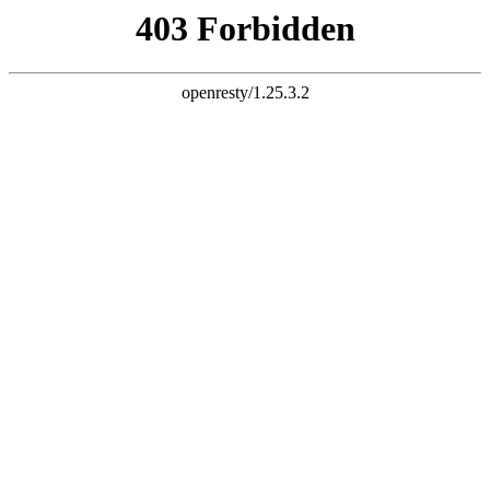
天生赢家一触即发凯发
浙江众怡环保节能科技有限公司-敬请惠临，欢迎询问
设为主页
|
加入收藏
|
联系方式
网站主页
公司介绍
产品展示
颜色选择
荣誉证书
新闻资讯
招聘求职
联系方式
点击直拨热线电话
13222229125
网站主页