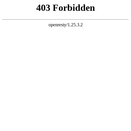
天生赢家一触即发凯发
浙江众怡环保节能科技有限公司-敬请惠临，欢迎询问
设为主页
|
加入收藏
|
联系方式
网站主页
公司介绍
产品展示
颜色选择
荣誉证书
新闻资讯
招聘求职
联系方式
点击直拨热线电话
13222229125
网站主页